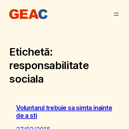
Sari
la
conținut
Etichetă:
responsabilitate
sociala
Voluntarul trebuie sa simta inainte
de a sti